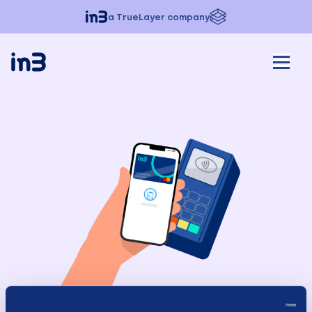
a TrueLayer company
in3 Card: XXL Scooters