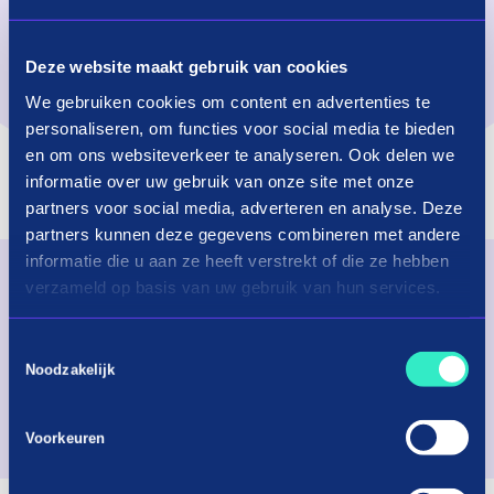
Check below to see which locations accept the
Deze website maakt gebruik van cookies
in3 Card
We gebruiken cookies om content en advertenties te
personaliseren, om functies voor social media te bieden
en om ons websiteverkeer te analyseren. Ook delen we
informatie over uw gebruik van onze site met onze
XXL scooters Arnhem
partners voor social media, adverteren en analyse. Deze
partners kunnen deze gegevens combineren met andere
informatie die u aan ze heeft verstrekt of die ze hebben
verzameld op basis van uw gebruik van hun services.
Shop instore with in3
Download the app now!
Toestemmingsselectie
Noodzakelijk
App store
Play store
Voorkeuren