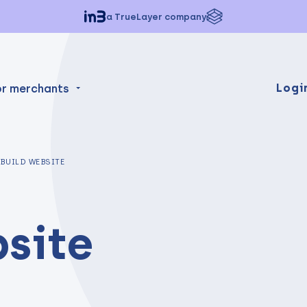
a TrueLayer company
Logi
or merchants
BUILD WEBSITE
bsite