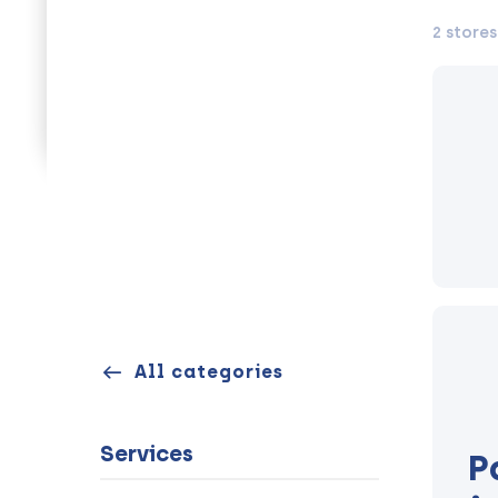
2 stores
All categories
Services
P