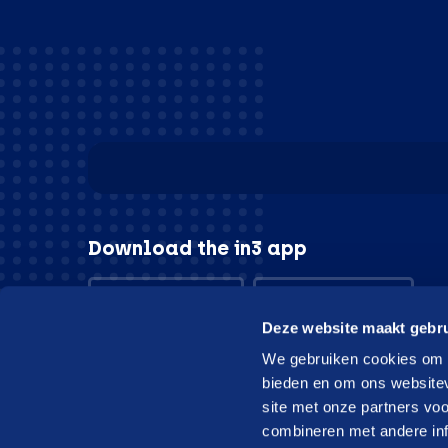
Download the in3 app
App store
Play store
Deze website maakt gebru
We gebruiken cookies om c
bieden en om ons websitev
site met onze partners vo
© in3 - 2026 All rights reserverd
combineren met andere inf