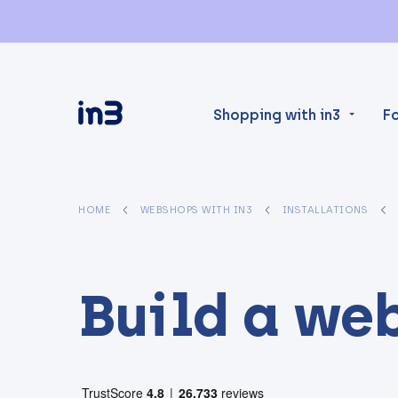
Shopping with in3
F
HOME
WEBSHOPS WITH IN3
INSTALLATIONS
Build a we