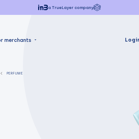
a TrueLayer company
Logi
or merchants
PERFUME