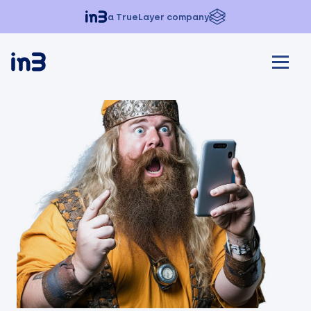
a TrueLayer company