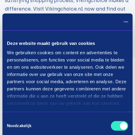
satisfying shopping process, Vikingchoice makes a
difference. Visit Vikingchoice.nl now and find out
why over 300,000 satisfied customers have given
Vikingchoice a customer rating of 9.2/10.
Visit website
Deze website maakt gebruik van cookies
We gebruiken cookies om content en advertenties te
personaliseren, om functies voor social media te bieden
en om ons websiteverkeer te analyseren. Ook delen we
informatie over uw gebruik van onze site met onze
partners voor social media, adverteren en analyse. Deze
partners kunnen deze gegevens combineren met andere
informatie die u aan ze heeft verstrekt of die ze hebben
verzameld op basis van uw gebruik van hun services.
Toestemmingsselectie
Noodzakelijk