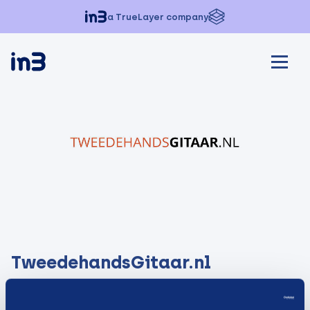
a TrueLayer company
TweedehandsGitaar.nl
Visit website