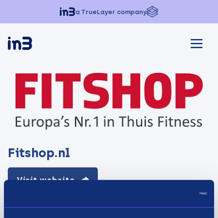
a TrueLayer company
Fitshop.nl
Visit website