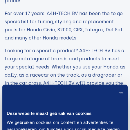
place!
For over 17 years, A4H-TECH BV has been the to go
specialist for tuning, styling and replacement
parts for Honda Civic, S2000, CRX, Integra, Del Sol
and many other Honda models.
Looking for a specific product? A4H-TECH BV has a
large catalogue of brands and products to meet
your special needs. Whether you use your Honda as
daily, as a racecar on the track, as a dragracer or
in the car cross, A4H-TECH BV will provide you the
necessary parts to maintain your Honda and to
style and tune your Honda like you wish.
Deze website maakt gebruik van cookies
Visit website
We gebruiken cookies om content en advertenties te
personaliseren, om functies voor social media te bieden