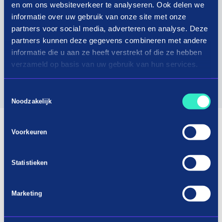
en om ons websiteverkeer te analyseren. Ook delen we
the product — whether it’s a rear light or a power
informatie over uw gebruik van onze site met onze
drill — you can count on our excellent service.
partners voor social media, adverteren en analyse. Deze
Take your time to explore our extensive
partners kunnen deze gegevens combineren met andere
assortment and like our Facebook page to stay up
informatie die u aan ze heeft verstrekt of die ze hebben
verzameld op basis van uw gebruik van hun services.
to date with the latest trends and new arrivals.
Toestemmingsselectie
Visit website
Noodzakelijk
Voorkeuren
Statistieken
Marketing