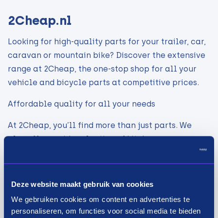
2Cheap.nl
Looking for high-quality parts for your trailer, car,
caravan or mountain bike? Discover the extensive
range at 2Cheap, the one-stop shop for all your
vehicle and bicycle parts at competitive prices.
Affordable quality for all your needs
At 2Cheap, you’ll find more than just parts. We
also offer a wide selection of kitchenware,
cookware sets, home accessories, toys and garden
products to complete your home and outdoor
space.
Deze website maakt gebruik van cookies
We gebruiken cookies om content en advertenties te
As a leading online retailer, 2Cheap understands
personaliseren, om functies voor social media te bieden
the importance of satisfied customers. No matter