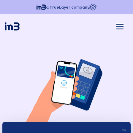
a TrueLayer company
in3 Card: Scootercentrum