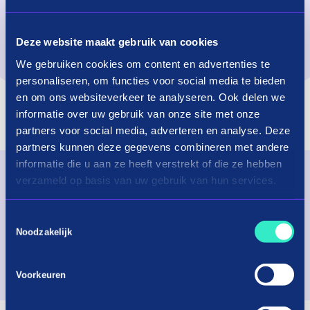
Check below to see which locations accept the
Deze website maakt gebruik van cookies
in3 Card
We gebruiken cookies om content en advertenties te
personaliseren, om functies voor social media te bieden
en om ons websiteverkeer te analyseren. Ook delen we
informatie over uw gebruik van onze site met onze
Scootercentrum – Hoofddorp
partners voor social media, adverteren en analyse. Deze
partners kunnen deze gegevens combineren met andere
informatie die u aan ze heeft verstrekt of die ze hebben
verzameld op basis van uw gebruik van hun services.
Shop instore with in3
Download the app now!
Toestemmingsselectie
Noodzakelijk
App store
Play store
Voorkeuren