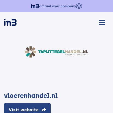
a TrueLayer company
vloerenhandel.nl
Visit website