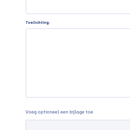
Toelichting:
Voeg
Voeg optioneel een bijlage toe
bijlage
toe