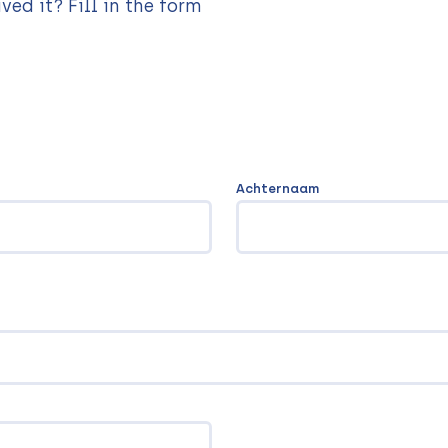
ved it? Fill in the form
Achternaam