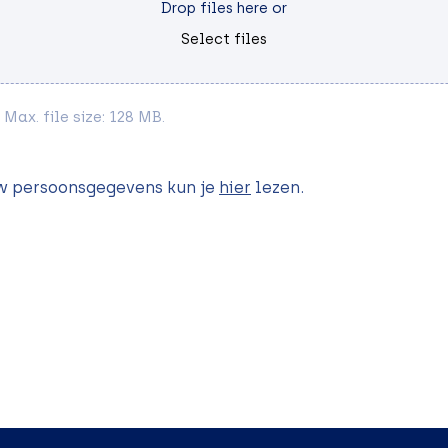
Drop files here or
Select files
 Max. file size: 128 MB.
uw persoonsgegevens kun je
hier
lezen.