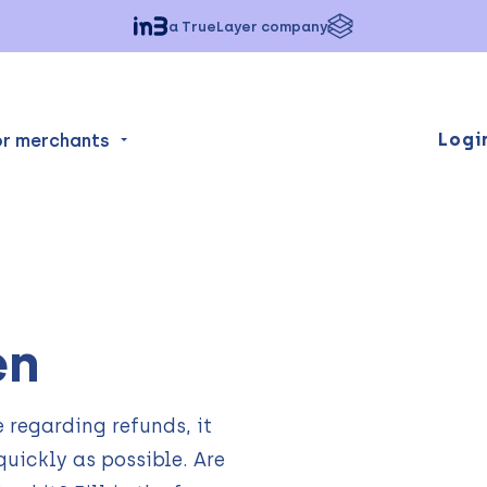
a TrueLayer company
Logi
or merchants
en
 regarding refunds, it
 quickly as possible. Are