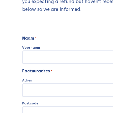
you expecting a refund but haven’t recei
below so we are informed.
Naam
*
Voornaam
Factuuradres
*
Adres
Postcode