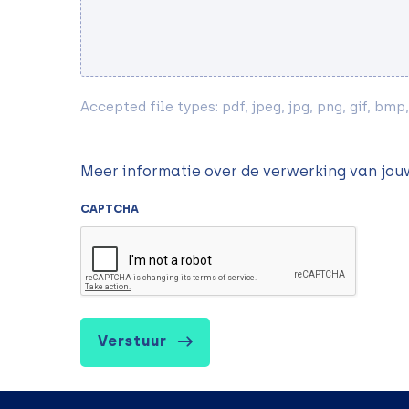
Accepted file types: pdf, jpeg, jpg, png, gif, bmp,
Meer informatie over de verwerking van jo
CAPTCHA
Verstuur