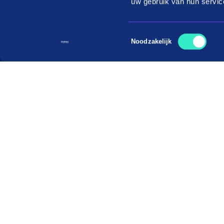
uw gebruik van hun servic
Toestemmingsselectie
Noodzakelijk
Download the in3 app
App store
Play store
© in3 - 2026 All rights reserverd