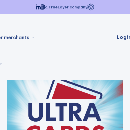
a TrueLayer company
Logi
or merchants
DS