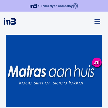
a TrueLayer company