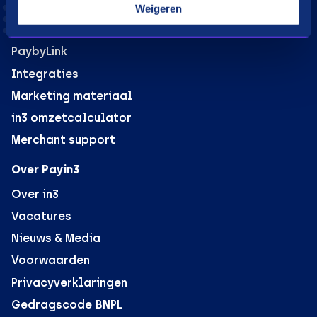
in3 voor webshops
Weigeren
B2B verkoop voor webshops
PaybyLink
Integraties
Marketing materiaal
in3 omzetcalculator
Merchant support
Over Payin3
Over in3
Vacatures
Nieuws & Media
Voorwaarden
Privacyverklaringen
Gedragscode BNPL