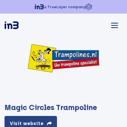
a TrueLayer company
Magic Circles Trampoline
Visit website