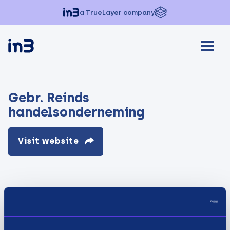
a TrueLayer company
Gebr. Reinds
handelsonderneming
Visit website