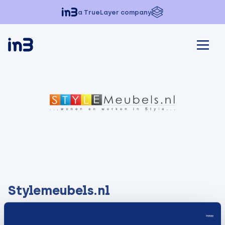
a TrueLayer company
Stylemeubels.nl
Visit website