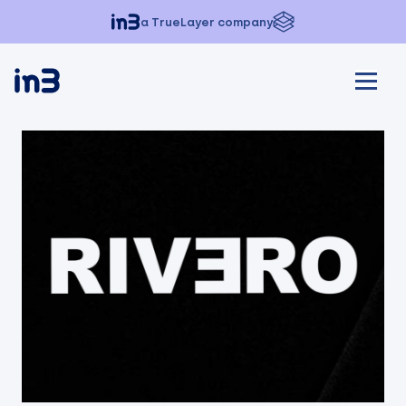
a TrueLayer company