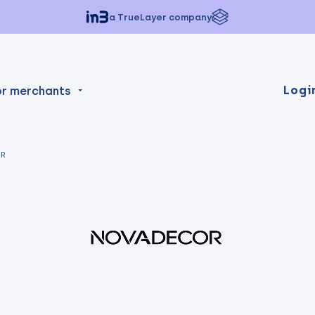
a TrueLayer company
Logi
or merchants
R