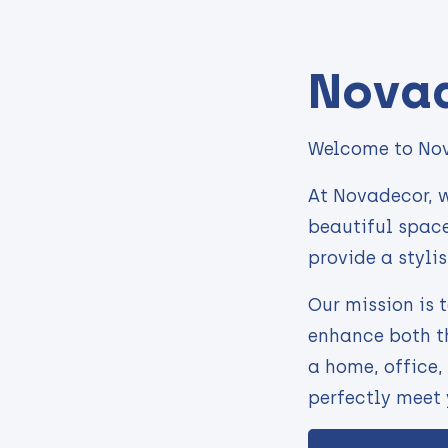
Nova
Welcome to No
At Novadecor, w
beautiful space
provide a stylis
Our mission is 
enhance both th
a home, office, 
perfectly meet 