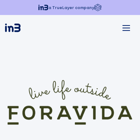
a TrueLayer company