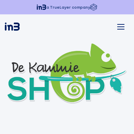
a TrueLayer company