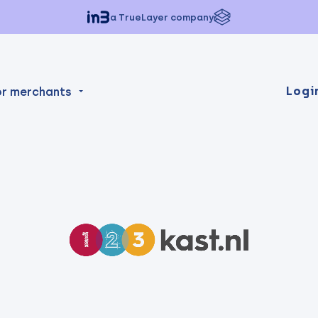
a TrueLayer company
Logi
or merchants