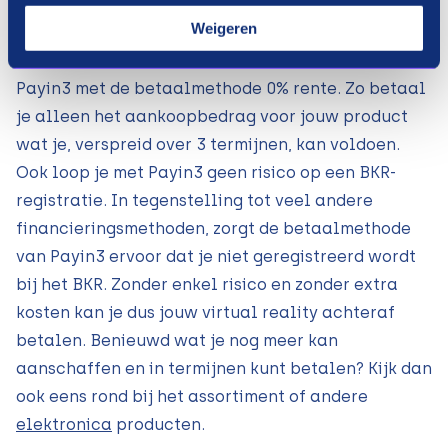
Als je hardware voor virtual reality op afbetaling
Weigeren
wilt kopen, zit je natuurlijk niet te wachten op
risico’s zoals extra kosten. Daarom hanteert
Payin3 met de betaalmethode 0% rente. Zo betaal
je alleen het aankoopbedrag voor jouw product
wat je, verspreid over 3 termijnen, kan voldoen.
Ook loop je met Payin3 geen risico op een BKR-
registratie. In tegenstelling tot veel andere
financieringsmethoden, zorgt de betaalmethode
van Payin3 ervoor dat je niet geregistreerd wordt
bij het BKR. Zonder enkel risico en zonder extra
kosten kan je dus jouw virtual reality achteraf
betalen. Benieuwd wat je nog meer kan
aanschaffen en in termijnen kunt betalen? Kijk dan
ook eens rond bij het assortiment of andere
elektronica
producten.