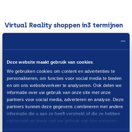
Virtual Reality shoppen in3 termijnen
Waar koop ik virtual reality op
afbetaling?
Deze website maakt gebruik van cookies
Ben je geïnteresseerd in virtual reality en wil je
graag zelf ervaren wat het is en wat je er
We gebruiken cookies om content en advertenties te
personaliseren, om functies voor social media te bieden
allemaal mee kunt, maar heb je nog niet genoeg
en om ons websiteverkeer te analyseren. Ook delen we
gespaard? Kijk dan toch eens rond bij het
informatie over uw gebruik van onze site met onze
assortiment bij een van de bovenstaande
partners voor social media, adverteren en analyse. Deze
webwinkels naar een virtual reality product dat
partners kunnen deze gegevens combineren met andere
aan jouw wensen voldoet. Of is virtual reality toch
informatie die u aan ze heeft verstrekt of die ze hebben
niks voor jou, dan kun je ook naar een nieuwe
verzameld op basis van uw gebruik van hun services.
televisie
kijken. Selecteer vervolgens de