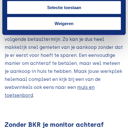
installeren en gebruiken. De tweede betaling
Selectie toestaan
volgt binnen een termijn van 30 dagen. De laatste
termijn voldoe je binnen 60 dagen na aankoop.
Weigeren
Payin3 zal je een herinnering sturen voor de
volgende betaaltermijn. Zo kan je dus heel
makkelijk snel genieten van je aankoop zonder dat
je er eerst voor hoeft te sparen. Een eenvoudige
manier om achteraf te betalen, maar wel meteen
je aankoop in huis te hebben. Maak jouw werkplek
helemaal compleet en kijk bij een van de
webwinkels ook eens naar een
muis en
toetsenbord
.
Zonder BKR je monitor achteraf