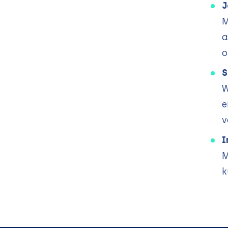
J
M
a
o
S
W
e
v
I
M
k