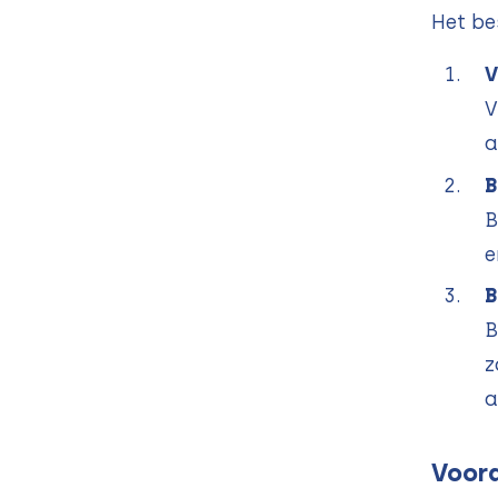
Het be
V
V
a
B
B
e
B
B
z
a
Voord