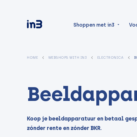
Shoppen met in3
Vo
HOME
WEBSHOPS WITH IN3
ELECTRONICA
B
Beeldappa
Koop je beeldapparatuur en betaal gespr
zónder rente en zónder BKR.