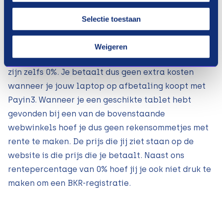
betalen met Payin3 ook nog eens vanuit een
financieel oogpunt interessant. Hoewel je
Selectie toestaan
misschien aan extra kosten en hoge
rentepercentages dacht, is daar geen sprake van.
Weigeren
Onze rentepercentages zijn niet alleen laag, ze
zijn zelfs 0%. Je betaalt dus geen extra kosten
wanneer je jouw laptop op afbetaling koopt met
Payin3. Wanneer je een geschikte tablet hebt
gevonden bij een van de bovenstaande
webwinkels hoef je dus geen rekensommetjes met
rente te maken. De prijs die jij ziet staan op de
website is die prijs die je betaalt. Naast ons
rentepercentage van 0% hoef jij je ook niet druk te
maken om een BKR-registratie.