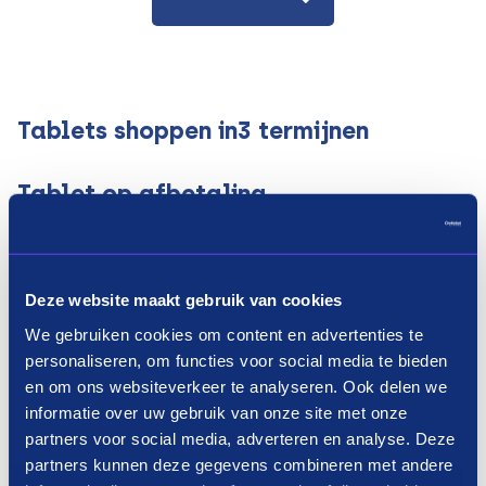
Tablets shoppen in3 termijnen
Tablet op afbetaling
Wanneer je met Payin3 jouw tablet op afbetaling
koopt, spreid je het bedrag over een periode van 3
termijnen. Hoe dit precies werkt? Dat leggen we je
Deze website maakt gebruik van cookies
graag uit. Je zoektocht naar een nieuwe tablet
We gebruiken cookies om content en advertenties te
personaliseren, om functies voor social media te bieden
begint bij een van de bovenstaande webwinkels.
en om ons websiteverkeer te analyseren. Ook delen we
Wanneer je een geschikte tablet hebt gevonden,
informatie over uw gebruik van onze site met onze
kies je voor Payin3 bij de betalingsmethode.
partners voor social media, adverteren en analyse. Deze
Vervolgens doen wij een super snelle
partners kunnen deze gegevens combineren met andere
gegevenscheck. Alles in orde? Dan betaal je een