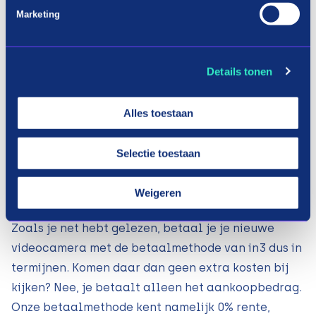
hoeft je dus geen zorgen te maken over het
Marketing
onthouden van de overige betaling. Zo kun jij
alvast wat mooie momenten vastleggen, en het
overige bedrag van de videocamera achteraf
Details tonen
betalen.
Alles toestaan
Met in3 je videocamera in termijnen
Selectie toestaan
betalen
Weigeren
Zoals je net hebt gelezen, betaal je je nieuwe
videocamera met de betaalmethode van in3 dus in
termijnen. Komen daar dan geen extra kosten bij
kijken? Nee, je betaalt alleen het aankoopbedrag.
Onze betaalmethode kent namelijk 0% rente,