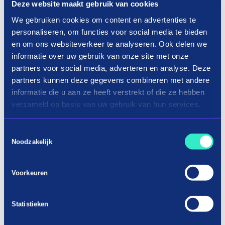
Deze website maakt gebruik van cookies
Videocamera op afbetaling kopen?
We gebruiken cookies om content en advertenties te
personaliseren, om functies voor social media te bieden
en om ons websiteverkeer te analyseren. Ook delen we
informatie over uw gebruik van onze site met onze
Als je liever niet het gehele aankoopbedrag van
partners voor social media, adverteren en analyse. Deze
een videocamera in één keer betaalt, kun je er bij
partners kunnen deze gegevens combineren met andere
in3 gemakkelijk een in termijnen betalen. Hoe
informatie die u aan ze heeft verstrekt of die ze hebben
werkt dat dan? Bij de selectie van bovenstaande
verzameld op basis van uw gebruik van hun services.
webwinkels kun jij de videocamera uitkiezen die
volledig aan jouw wensen voldoet en in3 kiezen bij
Toestemmingsselectie
Noodzakelijk
de betaalmethode. Ons systeem voert dan een
gegevenscheck uit en jij betaalt de eerste termijn.
Na de eerste betaling komt de videocamera direct
Voorkeuren
jouw kant op. Vervolgens wordt het overige bedrag
verdeeld over twee termijnen, waarbij je binnen 30
Statistieken
en 60 dagen een herinnering van in3 ontvangt. Jij