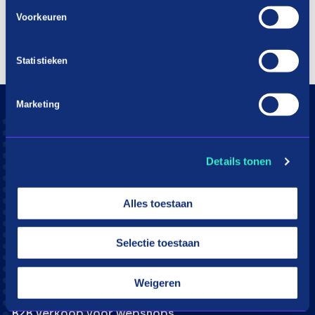
Voorkeuren
Statistieken
Marketing
Consumenten
Aangesloten webshops
Details tonen
Hoe werkt in3
Download app
Alles toestaan
Klantenservice
Moeite met betalen?
Selectie toestaan
Webshops
Weigeren
in3 voor webshops
B2B verkoop voor webshops