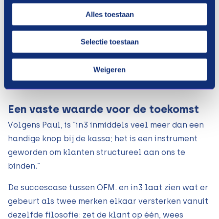
winkelmandje.
Alles toestaan
En er is meer dat opvalt:
“Klanten kopen met in3
bewuster. Daardoor zien we dat het aantal
Selectie toestaan
retouren aanzienlijk lager ligt dan bij andere BNPL
betaalmethodes. Een hoger bonbedrag en minder
Weigeren
retouren, dat is precies waar het om draait.”
Een vaste waarde voor de toekomst
Volgens Paul, is
“in3 inmiddels veel meer dan een
handige knop bij de kassa
;
het is een instrument
geworden om klanten structureel aan ons te
binden.
”
De succescase tussen OFM. en in3 laat zien wat er
gebeurt als twee merken elkaar versterken vanuit
dezelfde filosofie: zet de klant op één, wees