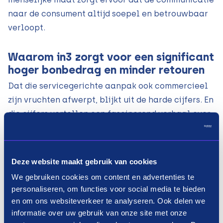
naar de consument altijd soepel en betrouwbaar
verloopt.
Waarom in3 zorgt voor een significant
hoger bonbedrag en minder retouren
Dat die servicegerichte aanpak ook commercieel
zijn vruchten afwerpt, blijkt uit de harde cijfers. En
die cijfers vertellen een fascinerend verhaal over
de stijging van de gemiddelde orderwaarde
wanneer klanten de ruimte krijgen om flexibel te
betalen.
Deze website maakt gebruik van cookies
We gebruiken cookies om content en advertenties te
Wanneer een klant kiest voor de flexibiliteit van
personaliseren, om functies voor social media te bieden
in3, waarbij het bedrag in drie gelijke termijnen
en om ons websiteverkeer te analyseren. Ook delen we
tegen 0% rente wordt betaald, gebeurt er iets
informatie over uw gebruik van onze site met onze
opmerkelijks. Volgens OFM., “
stijgt de gemiddelde