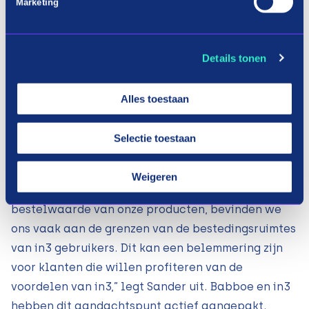
samenwerking met in3 sluit hier perfect bij aan.”
Marketing
Babboe is tevreden over de huidige samenwerking
met in3 en ziet de betaalmethode een groeiende
Details tonen
rol spelen in de bedrijfsstrategie. “We zien dat het
aandeel van in3 toeneemt, dus we zijn van plan
Alles toestaan
het in de toekomst te blijven ondersteunen,” zegt
Sander.
Selectie toestaan
Belangrijke verbeteringen en vooruitgang
Weigeren
“Vanwege de relatief hoge gemiddelde
bestelwaarde van onze producten, bevinden we
ons vaak aan de grenzen van de bestedingsruimtes
van in3 gebruikers. Dit kan een belemmering zijn
voor klanten die willen profiteren van de
voordelen van in3,” legt Sander uit. Babboe en in3
hebben dit aandachtspunt actief aangepakt.