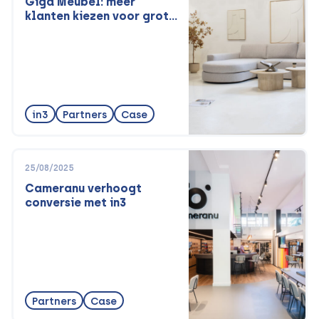
Giga Meubel: meer
klanten kiezen voor grote
aankopen met in3
in3
Partners
Case
25/08/2025
Cameranu verhoogt
conversie met in3
Partners
Case