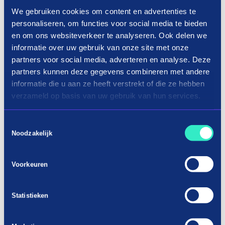
wens om maatschappelijk verantwoord te
We gebruiken cookies om content en advertenties te
handelen en klanten niet in financiële problemen
personaliseren, om functies voor social media te bieden
en om ons websiteverkeer te analyseren. Ook delen we
te brengen. “Het biedt klanten de mogelijkheid om
informatie over uw gebruik van onze site met onze
hun cashflow beter te beheren en de aankoop van
partners voor social media, adverteren en analyse. Deze
een bakfiets gemakkelijker te maken zonder
partners kunnen deze gegevens combineren met andere
onmiddellijke financiële stress,” legt Sander uit.
informatie die u aan ze heeft verstrekt of die ze hebben
“De betaling verspreiden over drie salarisrondes
verzameld op basis van uw gebruik van hun services.
tegen 0% rente zien we als groot voordeel.”
Toestemmingsselectie
Babboe benadrukt ook dat hun inzet voor
Noodzakelijk
maatschappelijk verantwoord ondernemen hun
keuze voor betaalpartners beïnvloedt. “We zetten
Voorkeuren
onze klanten altijd op de eerste plaats, en een van
de manieren waarop we dit doen is door ervoor te
Statistieken
zorgen dat onze betalingsopties eerlijk en
transparant zijn,” legt Sander uit. “Onze