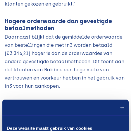
klanten gekozen en gebruikt.”
Hogere orderwaarde dan gevestigde
betaalmethoden
Daarnaast blijkt dat de gemiddelde orderwaarde
van bestellingen die met in3 worden betaald
(€3.346,21) hoger is dan de orderwaardes van
andere gevestigde betaalmethoden. Dit toont aan
dat klanten van Babboe een hoge mate van
vertrouwen en voorkeur hebben in het gebruik van
in3 voor hun aankopen.
Het beste voor Babboe’s klanten: 0%
rente en geen financiële problemen
De keuze om, ook ná verbeterde levertijden, in3 te
blijven gebruiken, werd mede bepaald door hun
Deze website maakt gebruik van cookies