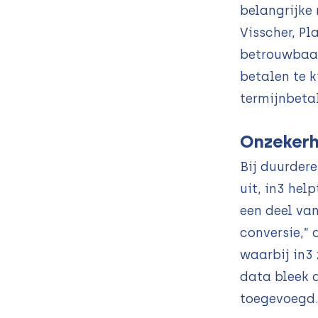
belangrijke 
Visscher, P
betrouwbaar
betalen te k
termijnbeta
Onzekerh
Bij duurdere
uit, in3 hel
een deel va
conversie,” 
waarbij in3
data bleek 
toegevoegd