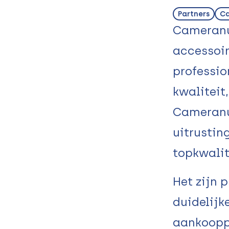
Partners
C
Cameranu
accessoir
professio
kwaliteit
Cameranu 
uitrustin
topkwalit
Het zijn 
duidelijk
aankoopp