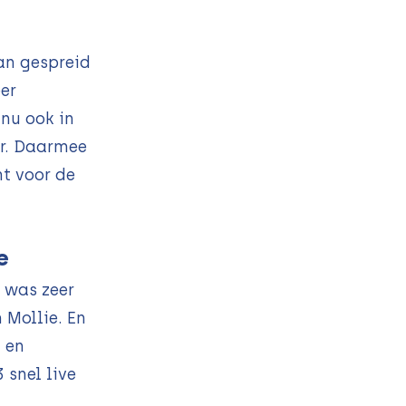
an gespreid
er
nu ook in
er. Daarmee
mt voor de
e
s was zeer
 Mollie. En
 en
 snel live