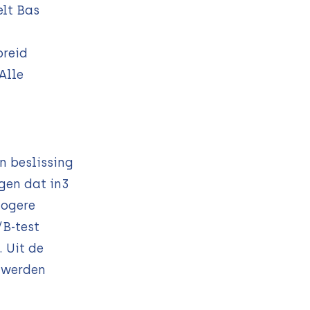
elt Bas
preid
Alle
n beslissing
agen dat in3
hogere
/B-test
 Uit de
 werden