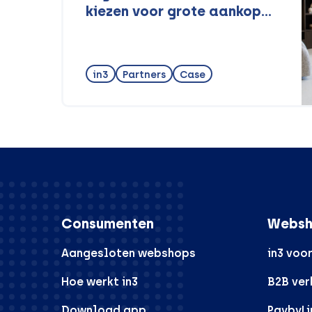
kiezen voor grote aankopen
met in3
in3
Partners
Case
Consumenten
Websh
Aangesloten webshops
in3 voo
Hoe werkt in3
B2B ve
Download app
PaybyLi