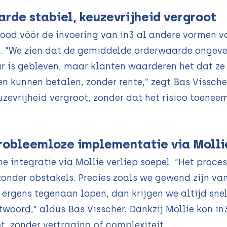
rde stabiel, keuzevrijheid vergroot
od vóór de invoering van in3 al andere vormen v
. “We zien dat de gemiddelde orderwaarde ongeve
r is gebleven, maar klanten waarderen het dat ze 
en kunnen betalen, zonder rente,” zegt Bas Vissch
zevrijheid vergroot, zonder dat het risico toenee
probleemloze implementatie via Molli
e integratie via Mollie verliep soepel. “Het proce
onder obstakels. Precies zoals we gewend zijn van
ergens tegenaan lopen, dan krijgen we altijd snel
twoord,” aldus Bas Visscher. Dankzij Mollie kon in3
, zonder vertraging of complexiteit.