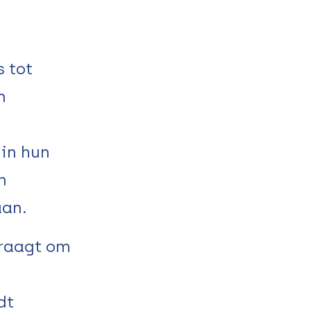
s tot
m
 in hun
n
aan.
vraagt om
dt