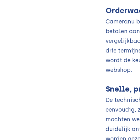
Orderwaa
Cameranu bo
betalen aan
vergelijkbaa
drie termijn
wordt de keu
webshop.
Snelle, 
De technisch
eenvoudig, z
mochten we 
duidelijk an
worden gezet