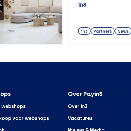
in3
in3
Partners
News
ops
Over Payin3
r webshops
Over in3
rkoop voor webshops
Vacatures
nk
Nieuws & Media