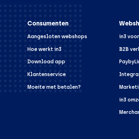
Consumenten
Websh
Aangesloten webshops
in3 voo
Hoe werkt in3
B2B ve
Download app
PaybyLi
Klantenservice
Integra
Moeite met betalen?
Marketi
in3 omz
Mercha