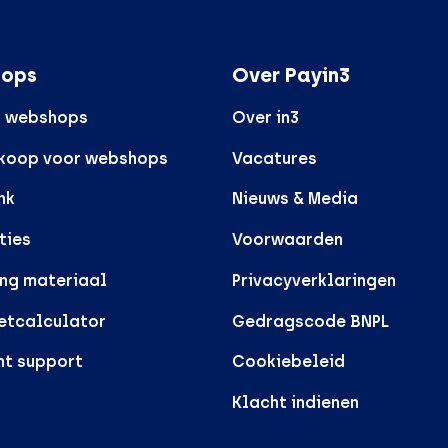
ops
Over Payin3
r webshops
Over in3
rkoop voor webshops
Vacatures
nk
Nieuws & Media
ties
Voorwaarden
ng materiaal
Privacyverklaringen
etcalculator
Gedragscode BNPL
nt support
Cookiebeleid
Klacht indienen