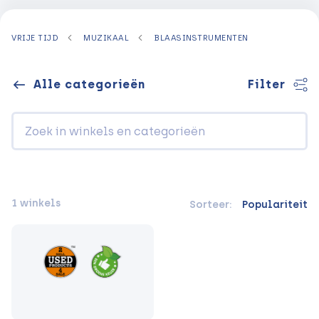
VRIJE TIJD
MUZIKAAL
BLAASINSTRUMENTEN
Alle categorieën
Filter
1 winkels
Sorteer:
Populariteit