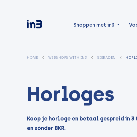
Shoppen met in3
Vo
HOME
WEBSHOPS WITH IN3
SIERADEN
HORL
Horloges
Koop je horloge en betaal gespreid in 3 
en zónder BKR.