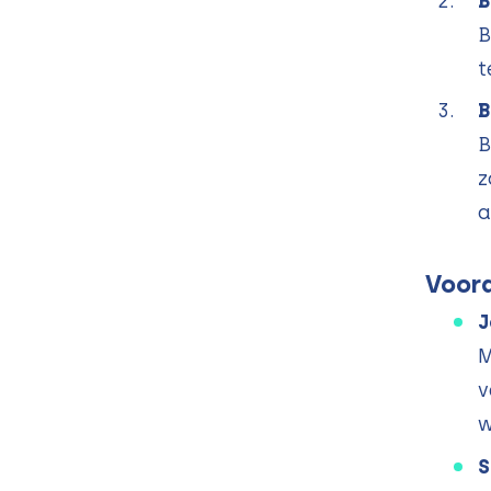
B
B
t
B
B
z
a
Voord
J
M
v
w
S