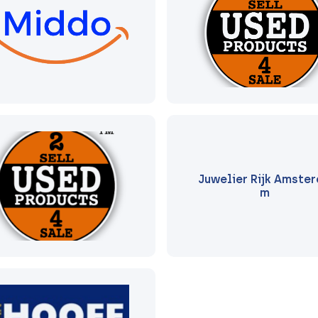
Juwelier Rijk Amste
m