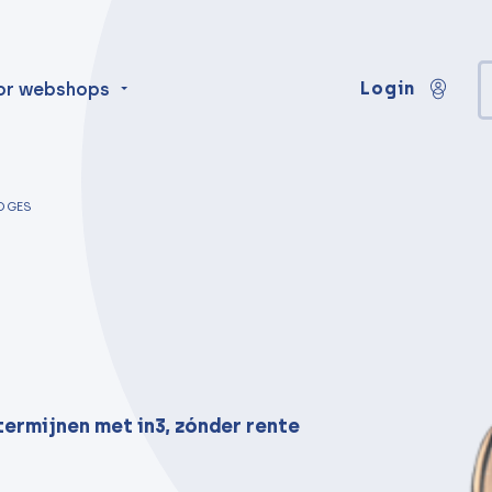
Login
or webshops
OGES
termijnen met in3, zónder rente