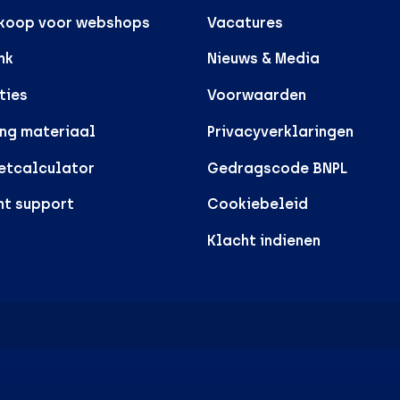
rkoop voor webshops
Vacatures
nk
Nieuws & Media
ties
Voorwaarden
ng materiaal
Privacyverklaringen
etcalculator
Gedragscode BNPL
nt support
Cookiebeleid
Klacht indienen