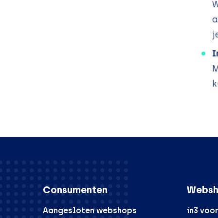
W
a
j
I
M
k
Consumenten
Websh
Aangesloten webshops
in3 voo