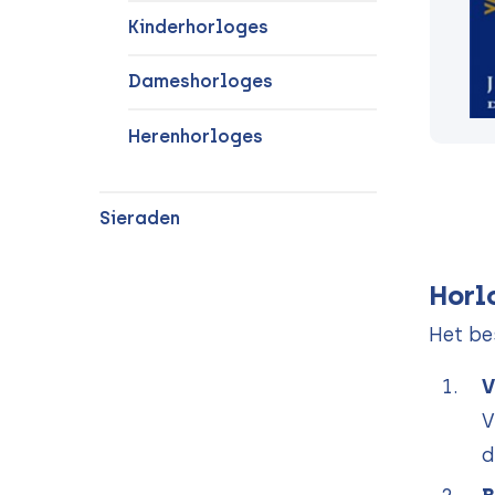
Kinderhorloges
Dameshorloges
Herenhorloges
Sieraden
Horl
Het be
V
V
d