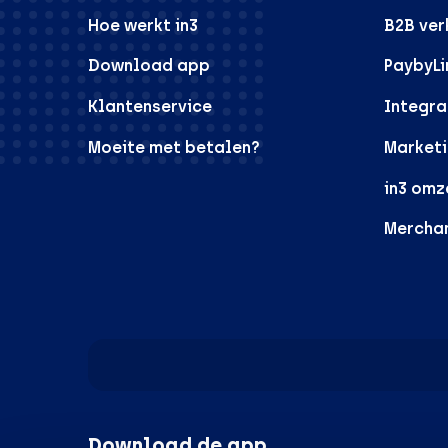
Hoe werkt in3
B2B ve
Download app
PaybyLi
Klantenservice
Integra
Moeite met betalen?
Marketi
in3 omz
Mercha
Download de app