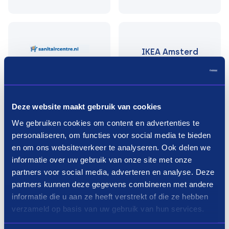
IKEA Amsterd
am
Deze website maakt gebruik van cookies
We gebruiken cookies om content en advertenties te
personaliseren, om functies voor social media te bieden
Badkamermeubels shoppen in3
en om ons websiteverkeer te analyseren. Ook delen we
termijnen
informatie over uw gebruik van onze site met onze
partners voor social media, adverteren en analyse. Deze
Badkamermeubels op afbetaling
partners kunnen deze gegevens combineren met andere
informatie die u aan ze heeft verstrekt of die ze hebben
De meubels in je badkamer bepalen, samen met de
verzameld op basis van uw gebruik van hun services.
tegels
, de sfeer van jouw badkamer en zijn daarom