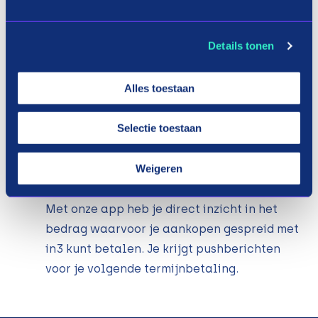
door ons worden uitgestuurd.
Stel jouw aankoop niet meer uit.
Details tonen
Wanneer je al een tijdje Dagje weg
buitenland wilt kopen, kun je met in3 nu al
Alles toestaan
de aankoop doen en achteraf betalen.
Waarom drie maanden sparen en wachten
Selectie toestaan
als je nu al kunt genieten van je Dagje weg
buitenland.
Weigeren
Inzicht in je bestedingslimiet.
Met onze app heb je direct inzicht in het
bedrag waarvoor je aankopen gespreid met
in3 kunt betalen. Je krijgt pushberichten
voor je volgende termijnbetaling.