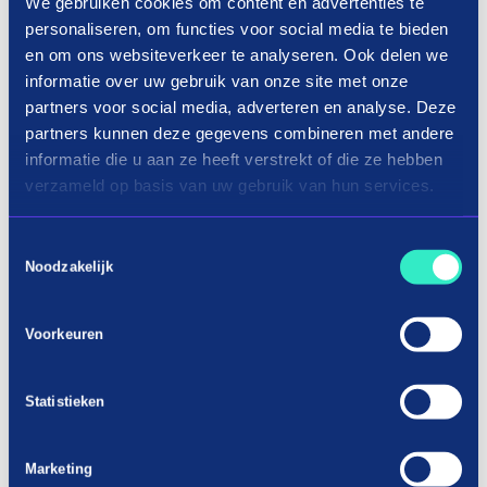
We gebruiken cookies om content en advertenties te
tweede en derde termijn betaal je achteraf.
personaliseren, om functies voor social media te bieden
Betaal je Dagje weg buitenland af binnen 60
en om ons websiteverkeer te analyseren. Ook delen we
dagen.
informatie over uw gebruik van onze site met onze
partners voor social media, adverteren en analyse. Deze
Betaal de tweede termijn binnen 30 dagen
partners kunnen deze gegevens combineren met andere
en derde termijn 60 dagen. Je hoeft je geen
informatie die u aan ze heeft verstrekt of die ze hebben
zorgen te maken dat je een betaling mist. We
verzameld op basis van uw gebruik van hun services.
sturen jou op tijd een herinnering voor je
aankomende betaling.
Toestemmingsselectie
Noodzakelijk
Voordelen van Dagje weg buitenland
gespreid betalen met in3.
Voorkeuren
Je betaalt geen extra kosten.
Met iDEAL in3 kun je Dagje weg buitenland
Statistieken
op afbetaling kopen, maar dan zonder rente
of andere verborgen kosten. Je betaalt ook
Marketing
niet voor het uitsturen van herinneringen die