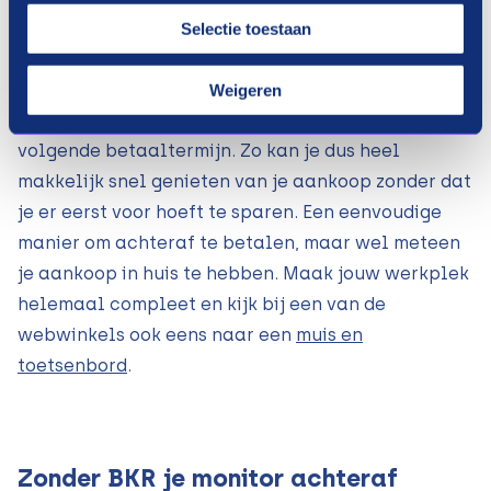
installeren en gebruiken. De tweede betaling
Selectie toestaan
volgt binnen een termijn van 30 dagen. De laatste
termijn voldoe je binnen 60 dagen na aankoop.
Weigeren
Payin3 zal je een herinnering sturen voor de
volgende betaaltermijn. Zo kan je dus heel
makkelijk snel genieten van je aankoop zonder dat
je er eerst voor hoeft te sparen. Een eenvoudige
manier om achteraf te betalen, maar wel meteen
je aankoop in huis te hebben. Maak jouw werkplek
helemaal compleet en kijk bij een van de
webwinkels ook eens naar een
muis en
toetsenbord
.
Zonder BKR je monitor achteraf