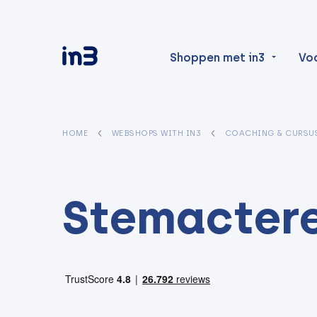
Shoppen met in3
Vo
HOME
WEBSHOPS WITH IN3
COACHING & CURSU
Stemacter