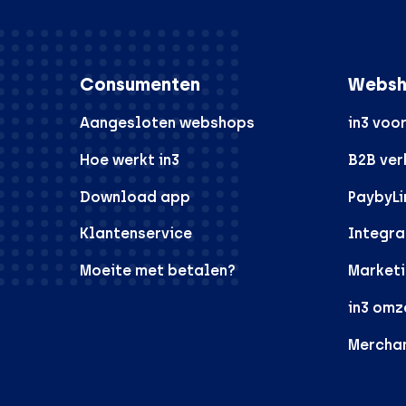
Consumenten
Websh
Aangesloten webshops
in3 voo
Hoe werkt in3
B2B ve
Download app
PaybyLi
Klantenservice
Integra
Moeite met betalen?
Marketi
in3 omz
Mercha