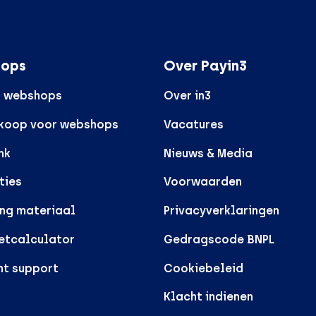
ops
Over Payin3
r webshops
Over in3
rkoop voor webshops
Vacatures
nk
Nieuws & Media
ties
Voorwaarden
ng materiaal
Privacyverklaringen
etcalculator
Gedragscode BNPL
nt support
Cookiebeleid
Klacht indienen