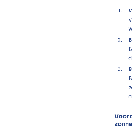
V
V
W
B
B
d
B
B
z
a
Voord
zonne