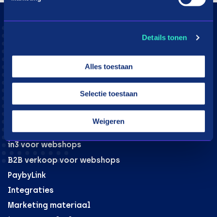
Consumenten
Details tonen
Aangesloten webshops
Hoe werkt in3
Alles toestaan
Download app
Klantenservice
Selectie toestaan
Moeite met betalen?
Weigeren
Webshops
in3 voor webshops
B2B verkoop voor webshops
PaybyLink
Integraties
Marketing materiaal