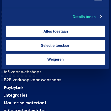
Consumenten
Details tonen
Aangesloten webshops
Hoe werkt in3
Alles toestaan
Download app
Klantenservice
Selectie toestaan
Moeite met betalen?
Weigeren
Webshops
in3 voor webshops
B2B verkoop voor webshops
PaybyLink
Integraties
Marketing materiaal
in3 omzetcalculator