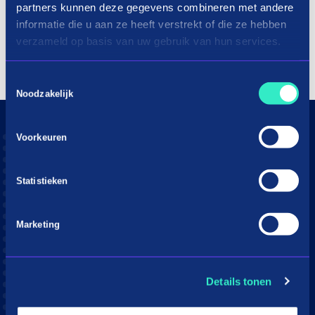
partners kunnen deze gegevens combineren met andere
informatie die u aan ze heeft verstrekt of die ze hebben
verzameld op basis van uw gebruik van hun services.
Toestemmingsselectie
Noodzakelijk
Voorkeuren
Consumenten
Aangesloten webshops
Statistieken
Hoe werkt in3
Download app
Marketing
Klantenservice
Moeite met betalen?
Details tonen
Webshops
in3 voor webshops