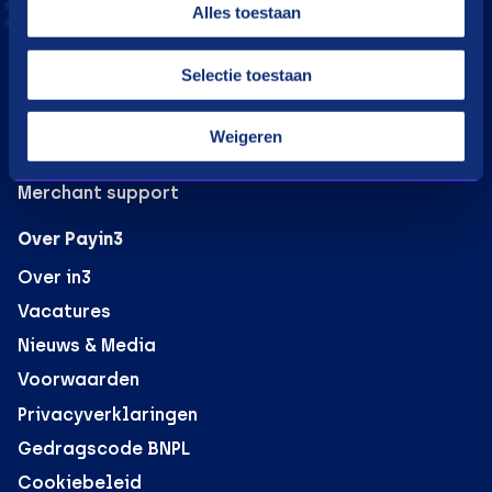
Alles toestaan
B2B verkoop voor webshops
PaybyLink
Selectie toestaan
Integraties
Marketing materiaal
Weigeren
in3 omzetcalculator
Merchant support
Over Payin3
Over in3
Vacatures
Nieuws & Media
Voorwaarden
Privacyverklaringen
Gedragscode BNPL
Cookiebeleid