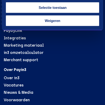
Selectie toestaan
Webshops
in3 voor webshops
Weigeren
B2B verkoop voor webshops
PaybyLink
Integraties
Marketing materiaal
in3 omzetcalculator
Merchant support
Over Payin3
Over in3
Vacatures
Nieuws & Media
Voorwaarden