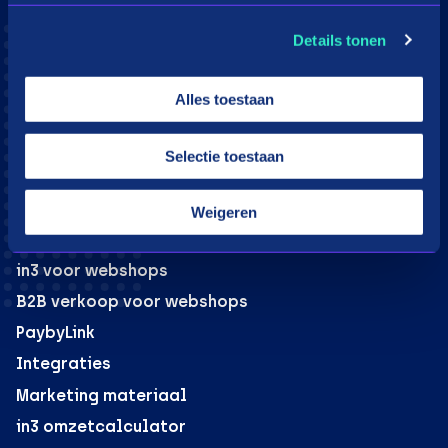
Consumenten
Details tonen
Aangesloten webshops
Hoe werkt in3
Alles toestaan
Download app
Selectie toestaan
Klantenservice
Moeite met betalen?
Weigeren
Webshops
in3 voor webshops
B2B verkoop voor webshops
PaybyLink
Integraties
Marketing materiaal
in3 omzetcalculator