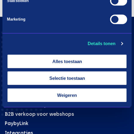
Statistieken
Marketing
Consumenten
Details tonen
Aangesloten webshops
Hoe werkt in3
Alles toestaan
Download app
Klantenservice
Selectie toestaan
Moeite met betalen?
Webshops
Weigeren
in3 voor webshops
B2B verkoop voor webshops
PaybyLink
Integraties