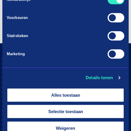
Voorkeuren
Statistieken
Marketing
Consumenten
Aangesloten webshops
Details tonen
Hoe werkt in3
Download app
Alles toestaan
Klantenservice
Moeite met betalen?
Selectie toestaan
Webshops
Weigeren
in3 voor webshops