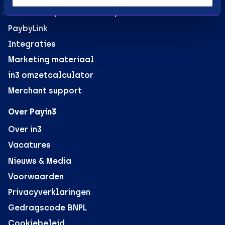
B2B verkoop voor webshops
PaybyLink
Integraties
Marketing materiaal
in3 omzetcalculator
Merchant support
Over Payin3
Over in3
Vacatures
Nieuws & Media
Voorwaarden
Privacyverklaringen
Gedragscode BNPL
Cookiebeleid