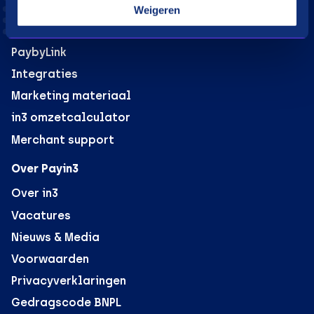
in3 voor webshops
Weigeren
B2B verkoop voor webshops
PaybyLink
Integraties
Marketing materiaal
in3 omzetcalculator
Merchant support
Over Payin3
Over in3
Vacatures
Nieuws & Media
Voorwaarden
Privacyverklaringen
Gedragscode BNPL