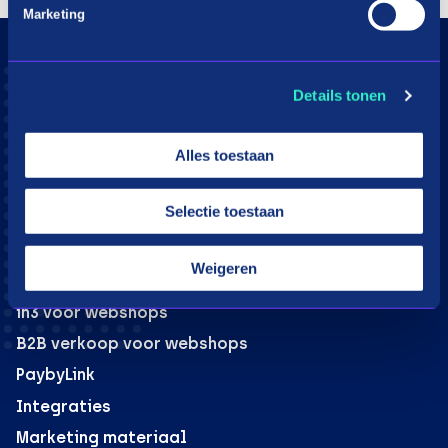
Marketing
Consumenten
Details tonen
Aangesloten webshops
Hoe werkt in3
Alles toestaan
Download app
Klantenservice
Selectie toestaan
Moeite met betalen?
Weigeren
Webshops
in3 voor webshops
B2B verkoop voor webshops
PaybyLink
Integraties
Marketing materiaal