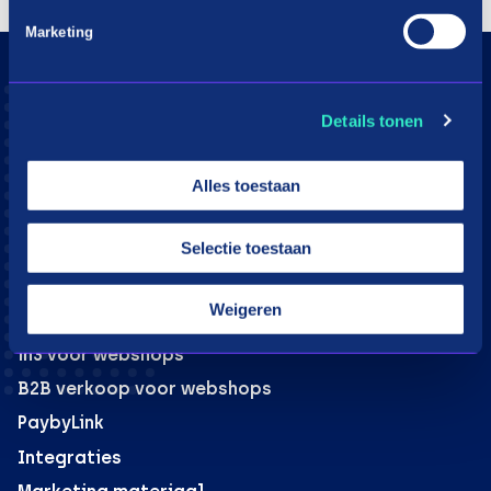
Marketing
Consumenten
Details tonen
Aangesloten webshops
Hoe werkt in3
Alles toestaan
Download app
Klantenservice
Selectie toestaan
Moeite met betalen?
Weigeren
Webshops
in3 voor webshops
B2B verkoop voor webshops
PaybyLink
Integraties