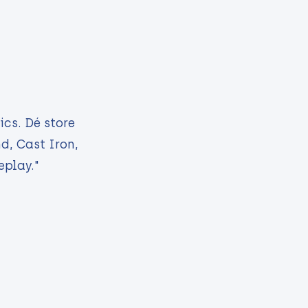
ics. Dé store
d, Cast Iron,
eplay."